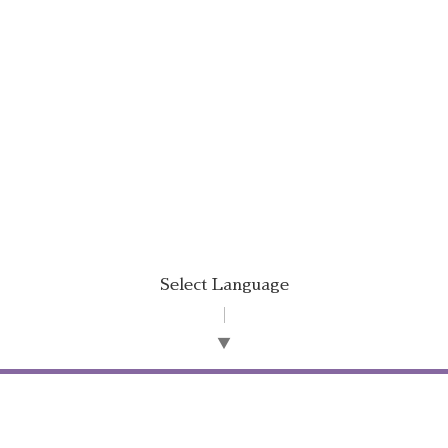
Select Language
▼
©2026
オフィス 唯文
. All Rights Reserved.