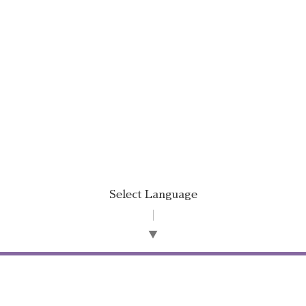
Select Language
▼
©2026
オフィス 唯文
. All Rights Reserved.