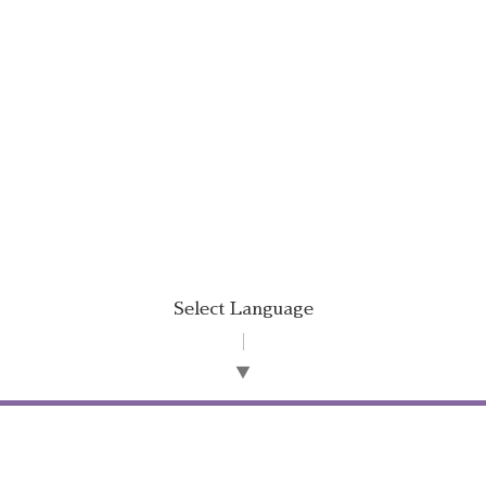
Select Language
▼
©2026
オフィス 唯文
. All Rights Reserved.