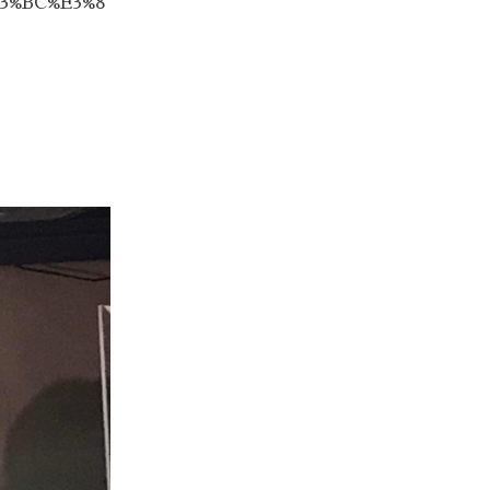
83%BC%E3%8