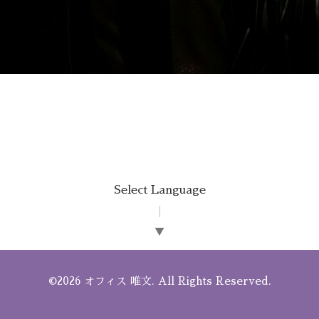
Select Language
▼
©2026
オフィス 唯文
. All Rights Reserved.