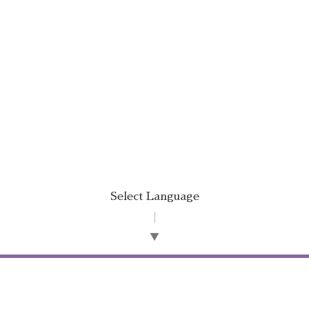
Select Language
▼
©2026
オフィス 唯文
. All Rights Reserved.