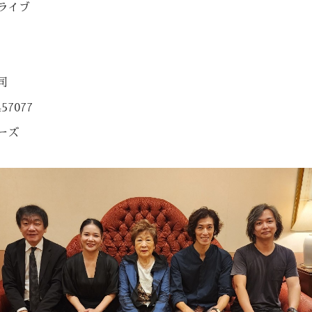
ライブ
司
57077
ーズ