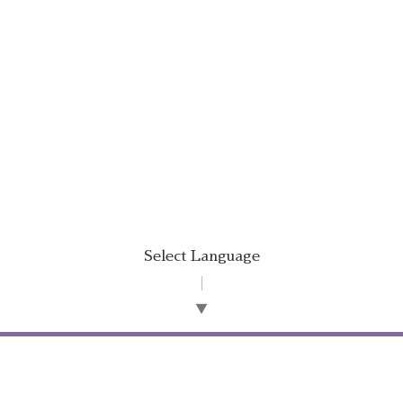
Select Language
▼
©2026
オフィス 唯文
. All Rights Reserved.