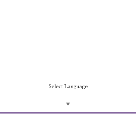
Select Language
▼
©2026
オフィス 唯文
. All Rights Reserved.