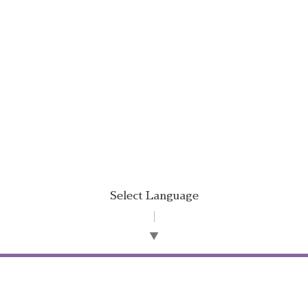
Select Language
▼
©2026
オフィス 唯文
. All Rights Reserved.